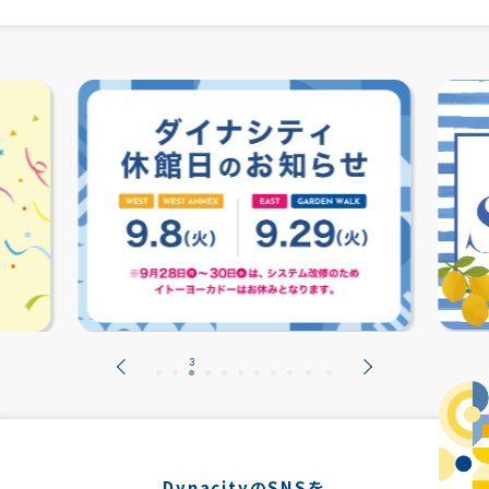
DynacityのSNSを