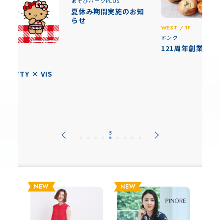
あそびパークPLUS
夏休み期間実施のお知
らせ
WEST / 1F
ドンク
121周年創業祭
/ 2F
O KITTY × VIS
NEW
NEW