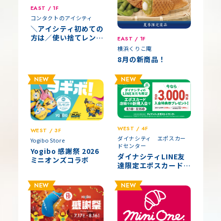
EAST / 1F
コンタクトのアイシティ
＼アイシティ初めての
方は／使い捨てレンズ
EAST / 1F
が店頭価格(税抜)から
横浜くりこ庵
30%OFF！
8月の新商品！
NEW
NEW
WEST / 4F
WEST / 3F
ダイナシティ エポスカー
Yogibo Store
ドセンター
Yogibo 感謝祭 2026
ダイナシティLINE友
ミニオンズコラボ
達限定エポスカード新
規入会キャンペーン
NEW
NEW