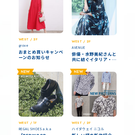
WEST / 2F
WEST / 2F
grove
AVENUE
おまとめ買いキャンペ
俳優・水野美紀さんと
ーンのお知らせ
共に紡ぐイタリア・ア
マルフィの物語
NEW
NEW
WEST / 1F
WEST / 2F
REGAL SHOES a.k.a
ハイダウェイ ニコル