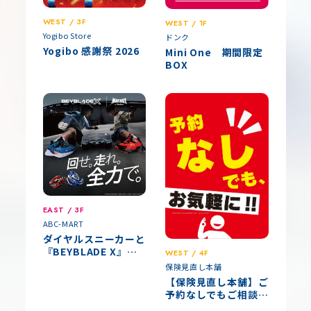
WEST / 3F
WEST / 1F
Yogibo Store
ドンク
Yogibo 感謝祭 2026
Mini One 期間限定
BOX
EAST / 3F
ABC-MART
ダイヤルスニーカーと
『BEYBLADE X』の
WEST / 4F
スペシャルコラボ
保険見直し本舗
【保険見直し本舗】ご
予約なしでもご相談い
ただけます！