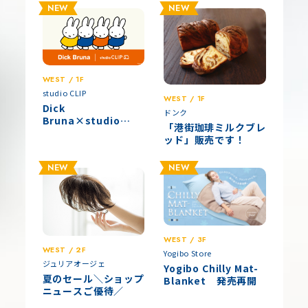
ー！！/
NEW
NEW
WEST / 1F
studio CLIP
WEST / 1F
Dick
ドンク
Bruna×studio
「港街珈琲ミルクブレ
CLIP第2弾お買い求め
ッド」販売です！
のお客様へのご案内
NEW
NEW
WEST / 3F
WEST / 2F
Yogibo Store
ジュリアオージェ
Yogibo Chilly Mat-
夏のセール＼ショップ
Blanket 発売再開
ニュースご優待／