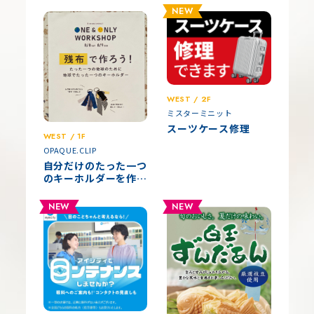
NEW
WEST / 2F
ミスターミニット
スーツケース修理
WEST / 1F
OPAQUE.CLIP
自分だけのたった一つ
のキーホルダーを作ろ
う！
NEW
NEW