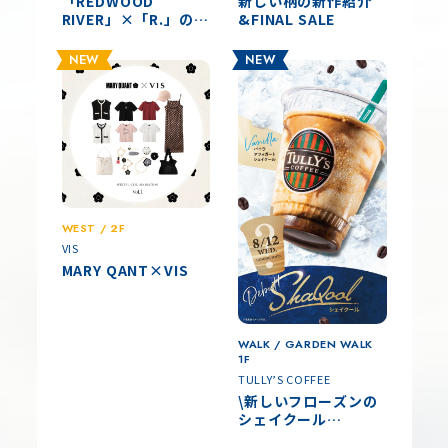
「REDWOOD
新しい柄の新作紹介
RIVER」×「R.」の
&FINAL SALE
POPアップ開催しま
す✨
NEW
NEW
WEST / 2F
VIS
MARY QANT×VIS
WALK / GARDEN WALK
1F
TULLY’S COFFEE
\新しいフローズンの
シェイクール
(SHAQOOL)がデビュ