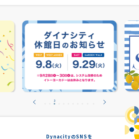
DynacityのSNSを