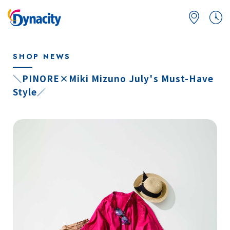
SHOP NEWS
＼PINORE×Miki Mizuno July's Must-Have
Style／