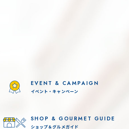
11(火) - 8.14(金)
【８月NEWぬりえも
:00-17:00（最終受付16:30）
恐竜現る!?３D恐竜と
！熱海廃墟動物園より「昆虫探検隊」が
EVENT & CAMPAIGN
くる！！
イベント・キャンペーン
あり
SHOP & GOURMET GUIDE
ショップ＆グルメガイド