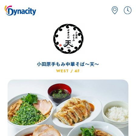
小田原手もみ中華そば～天～
WEST / 4F