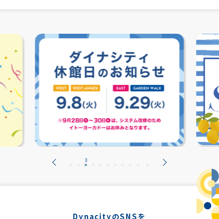
DynacityのSNSを