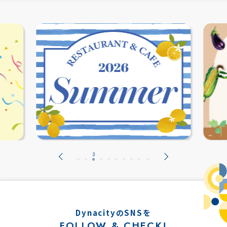
DynacityのSNSを
FOLLOW & CHECK!