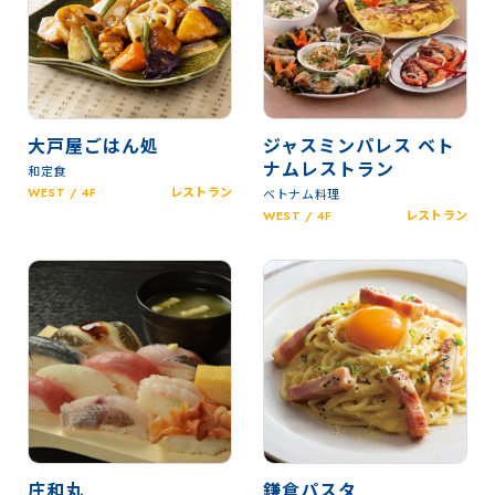
大戸屋ごはん処
ジャスミンパレス ベト
ナムレストラン
和定食
WEST / 4F
レストラン
ベトナム料理
WEST / 4F
レストラン
庄和丸
鎌倉パスタ